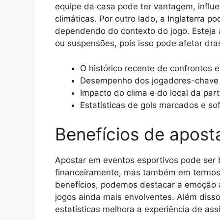
equipe da casa pode ter vantagem, influe
climáticas. Por outro lado, a Inglaterra 
dependendo do contexto do jogo. Esteja 
ou suspensões, pois isso pode afetar dr
O histórico recente de confrontos 
Desempenho dos jogadores-chave 
Impacto do clima e do local da part
Estatísticas de gols marcados e sof
Benefícios de apost
Apostar em eventos esportivos pode ser b
financeiramente, mas também em termos d
benefícios, podemos destacar a emoção a
jogos ainda mais envolventes. Além disso
estatísticas melhora a experiência de assi