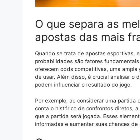
O que separa as me
apostas das mais fr
Quando se trata de apostas esportivas, 
probabilidades são fatores fundamentais
oferecem odds competitivas, uma ampla 
de usar. Além disso, é crucial analisar 
podem influenciar o resultado do jogo.
Por exemplo, ao considerar uma partida e
conta o histórico de confrontos diretos,
que a partida será jogada. Esses elemen
informadas e aumentar suas chances de 