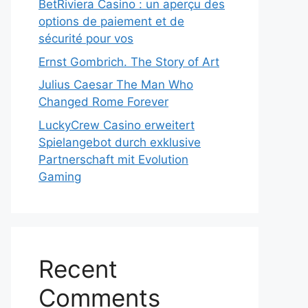
BetRiviera Casino : un aperçu des
options de paiement et de
sécurité pour vos
Ernst Gombrich. The Story of Art
Julius Caesar The Man Who
Changed Rome Forever
LuckyCrew Casino erweitert
Spielangebot durch exklusive
Partnerschaft mit Evolution
Gaming
Recent
Comments