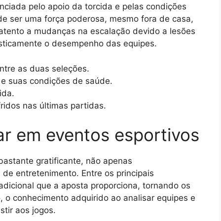
nciada pelo apoio da torcida e pelas condições
pode ser uma força poderosa, mesmo fora de casa,
atento a mudanças na escalação devido a lesões
asticamente o desempenho das equipes.
entre as duas seleções.
e suas condições de saúde.
ida.
ridos nas últimas partidas.
ar em eventos esportivos
astante gratificante, não apenas
e entretenimento. Entre os principais
dicional que a aposta proporciona, tornando os
, o conhecimento adquirido ao analisar equipes e
stir aos jogos.