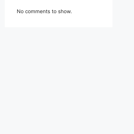
No comments to show.