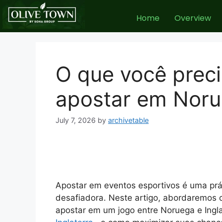
Home
Overview
O que você preci
apostar em Norue
July 7, 2026
by
archivetable
Apostar em eventos esportivos é uma pr
desafiadora. Neste artigo, abordaremos 
apostar em um jogo entre Noruega e Ing