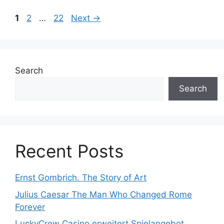
1
2
…
22
Next
→
Search
Search
Recent Posts
Ernst Gombrich. The Story of Art
Julius Caesar The Man Who Changed Rome
Forever
LuckyCrew Casino erweitert Spielangebot