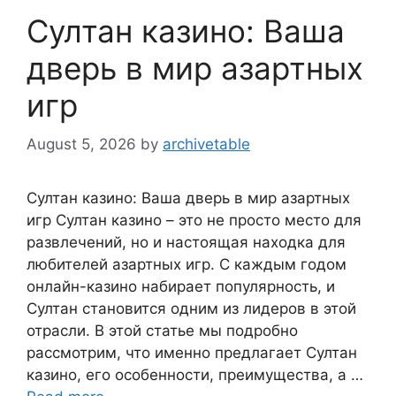
Султан казино: Ваша
дверь в мир азартных
игр
August 5, 2026
by
archivetable
Султан казино: Ваша дверь в мир азартных
игр Султан казино – это не просто место для
развлечений, но и настоящая находка для
любителей азартных игр. С каждым годом
онлайн-казино набирает популярность, и
Султан становится одним из лидеров в этой
отрасли. В этой статье мы подробно
рассмотрим, что именно предлагает Султан
казино, его особенности, преимущества, а …