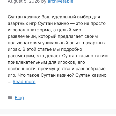
August 5, 2026
by
archivetable
Султан казино: Ваш идеальный выбор для
азартных игр Султан казино — это не просто
игровая платформа, а целый мир
развлечений, который предлагает своим
пользователям уникальный опыт в азартных
играх. В этой статье мы подробно
рассмотрим, что делает Султан казино таким
привлекательным для игроков, его
особенности, преимущества и разнообразие
игр. Что такое Султан казино? Султан казино
…
Read more
Blog