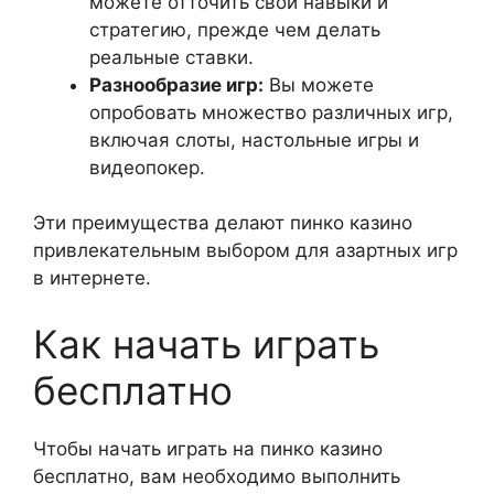
можете отточить свои навыки и
стратегию, прежде чем делать
реальные ставки.
Разнообразие игр:
Вы можете
опробовать множество различных игр,
включая слоты, настольные игры и
видеопокер.
Эти преимущества делают пинко казино
привлекательным выбором для азартных игр
в интернете.
Как начать играть
бесплатно
Чтобы начать играть на пинко казино
бесплатно, вам необходимо выполнить