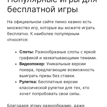
бесплатной игры
На официальном сайте пинко казино есть
множество игр, которые вы можете играть
бесплатно. К наиболее популярным
относятся:
Слоты:
Разнообразные слоты с яркой
графикой и захватывающими темами.
Видеопокер:
Уникальные версии
покера, предлагающие возможность
выиграть призы без ставки.
Рулетка:
Бесплатные версии
классической рулетки для тех, кто
хочет попробовать свои силы.
Благодаря этому разнообразию, даже