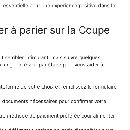
e, essentielle pour une expérience positive dans le
à parier sur la Coupe
eut sembler intimidant, mais suivre quelques
ci un guide étape par étape pour vous aider à
teforme de votre choix et remplissez le formulaire
s documents nécessaires pour confirmer votre
tre méthode de paiement préférée pour alimenter