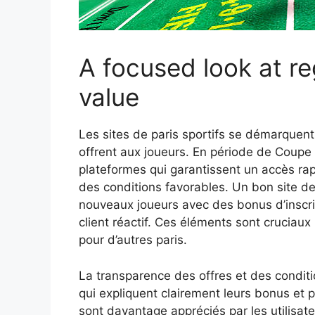
A focused look at re
value
Les sites de paris sportifs se démarquent pa
offrent aux joueurs. En période de Coupe
plateformes qui garantissent un accès ra
des conditions favorables. Un bon site de p
nouveaux joueurs avec des bonus d’inscrip
client réactif. Ces éléments sont cruciaux p
pour d’autres paris.
La transparence des offres et des conditi
qui expliquent clairement leurs bonus et p
sont davantage appréciés par les utilisat