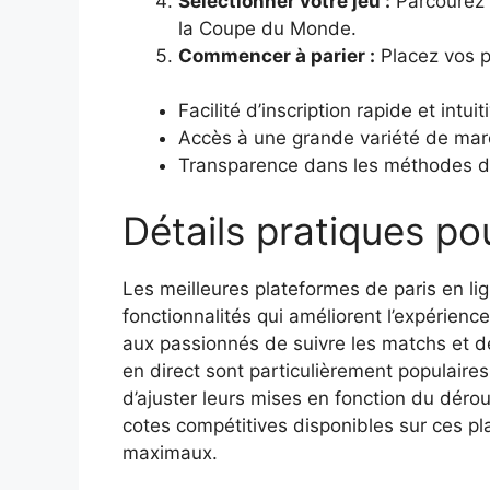
Sélectionner votre jeu :
Parcourez l
la Coupe du Monde.
Commencer à parier :
Placez vos pa
Facilité d’inscription rapide et intuit
Accès à une grande variété de mar
Transparence dans les méthodes de 
Détails pratiques pou
Les meilleures plateformes de paris en l
fonctionnalités qui améliorent l’expérience
aux passionnés de suivre les matchs et de
en direct sont particulièrement populaires,
d’ajuster leurs mises en fonction du déro
cotes compétitives disponibles sur ces pl
maximaux.