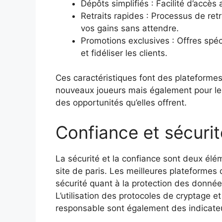
Dépôts simplifiés : Facilité d’accè
Retraits rapides : Processus de ret
vos gains sans attendre.
Promotions exclusives : Offres spé
et fidéliser les clients.
Ces caractéristiques font des plateformes
nouveaux joueurs mais également pour les
des opportunités qu’elles offrent.
Confiance et sécurit
La sécurité et la confiance sont deux élé
site de paris. Les meilleures plateformes 
sécurité quant à la protection des donnée
L’utilisation des protocoles de cryptage e
responsable sont également des indicateurs