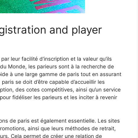
gistration and player
r leur facilité d’inscription et la valeur qu’ils
 du Monde, les parieurs sont à la recherche de
pide à une large gamme de paris tout en assurant
aris se doit d’être capable d’accueillir les
tion, des cotes compétitives, ainsi qu’un service
our fidéliser les parieurs et les inciter à revenir
ons de paris est également essentielle. Les sites
romotions, ainsi que leurs méthodes de retrait,
eurs. Cela permet de créer une relation de