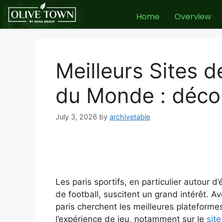
Home
Overview
Meilleurs Sites d
du Monde : décou
July 3, 2026
by
archivetable
Les paris sportifs, en particulier auto
de football, suscitent un grand intérêt. A
paris cherchent les meilleures plateforme
l’expérience de jeu, notamment sur le
sit