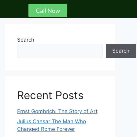
Call Now
Search
Search
Recent Posts
Ernst Gombrich. The Story of Art
Julius Caesar The Man Who
Changed Rome Forever