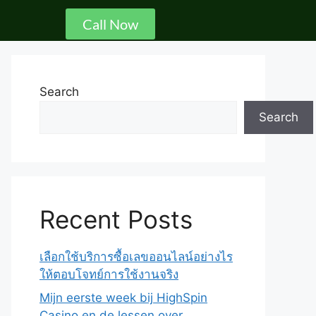
Call Now
Search
Search
Recent Posts
เลือกใช้บริการซื้อเลขออนไลน์อย่างไร
ให้ตอบโจทย์การใช้งานจริง
Mijn eerste week bij HighSpin
Casino en de lessen over