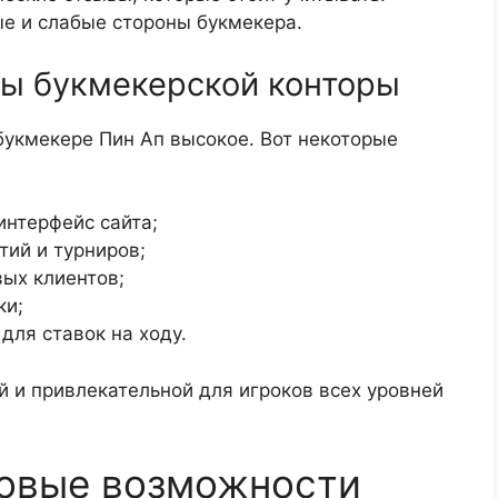
е и слабые стороны букмекера.
ы букмекерской конторы
букмекере Пин Ап высокое. Вот некоторые
интерфейс сайта;
ий и турниров;
ых клиентов;
ки;
для ставок на ходу.
 и привлекательной для игроков всех уровней
ровые возможности