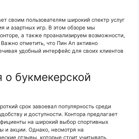
ает своим пользователям широкий спектр услуг
я и азартных игр. В этом обзоре мы
конторе, а также проанализируем возможности,
 Важно отметить, что Пин Ап активно
ечивая удобный интерфейс для своих клиентов
 о букмекерской
ороткий срок завоевал популярность среди
удобству и доступности. Контора предлагает
ффициенты на широкий выбор спортивных
ы и акции. Однако, несмотря на
еские отзывы, которые стоит учитывать.