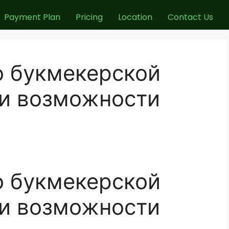
Payment Plan
Pricing
Location
Contact Us
о букмекерской
 и возможности
о букмекерской
 и возможности