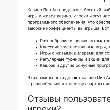
Казино Пин Ап предлагает богатый выб
игры и живое казино. Игроки могут на
программного обеспечения, что обесп
высокие коэффициенты выигрыша. Вот 
Разнообразие игровых автоматов
Классические настольные игры, т
Игры с живыми дилерами для со
Регулярные турниры и акции для
Кешбэк и другие бонусные прог
Эти возможности делают казино Пин А
к разнообразию и качеству азартных иг
Отзывы пользовате
игроки?