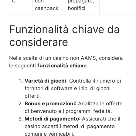
C
con
prepagate,
cashback
bonifici
Funzionalità chiave da
considerare
Nella scelta di un casino non AAMS, considera
le seguenti
funzionalità chiave
:
Varietà di giochi
: Controlla il numero di
fornitori di software e i tipi di giochi
offerti.
Bonus e promozioni
: Analizza le offerte
di benvenuto e i programmi fedeltà.
Metodi di pagamento
: Assicurati che il
casino accetti i metodi di pagamento
comuni e verificabili.