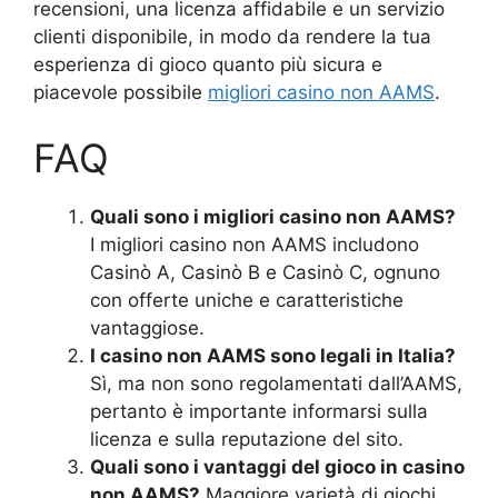
recensioni, una licenza affidabile e un servizio
clienti disponibile, in modo da rendere la tua
esperienza di gioco quanto più sicura e
piacevole possibile
migliori casino non AAMS
.
FAQ
Quali sono i migliori casino non AAMS?
I migliori casino non AAMS includono
Casinò A, Casinò B e Casinò C, ognuno
con offerte uniche e caratteristiche
vantaggiose.
I casino non AAMS sono legali in Italia?
Sì, ma non sono regolamentati dall’AAMS,
pertanto è importante informarsi sulla
licenza e sulla reputazione del sito.
Quali sono i vantaggi del gioco in casino
non AAMS?
Maggiore varietà di giochi,