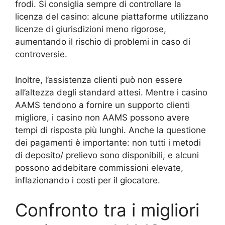
frodi. Si consiglia sempre di controllare la
licenza del casino: alcune piattaforme utilizzano
licenze di giurisdizioni meno rigorose,
aumentando il rischio di problemi in caso di
controversie.
Inoltre, l’assistenza clienti può non essere
all’altezza degli standard attesi. Mentre i casino
AAMS tendono a fornire un supporto clienti
migliore, i casino non AAMS possono avere
tempi di risposta più lunghi. Anche la questione
dei pagamenti è importante: non tutti i metodi
di deposito/ prelievo sono disponibili, e alcuni
possono addebitare commissioni elevate,
inflazionando i costi per il giocatore.
Confronto tra i migliori