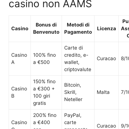
casino non AAMS
Pu
Bonus di
Metodi di
Casino
Licenza
As
Benvenuto
Pagamento
C
Carte di
Casino
100% fino
credito, e-
Curacao
8/1
A
a €500
wallet,
criptovalute
150% fino
Bitcoin,
Casino
a €300 +
Skrill,
Malta
7/1
B
100 giri
Neteller
gratis
200% fino
PayPal,
Casino
a €400
carte
Curacao
9/1