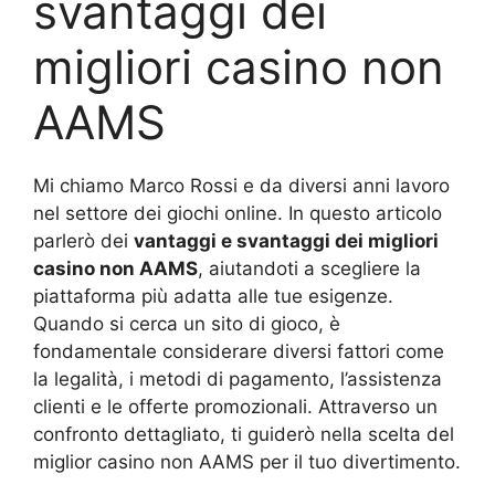
svantaggi dei
migliori casino non
AAMS
Mi chiamo Marco Rossi e da diversi anni lavoro
nel settore dei giochi online. In questo articolo
parlerò dei
vantaggi e svantaggi dei migliori
casino non AAMS
, aiutandoti a scegliere la
piattaforma più adatta alle tue esigenze.
Quando si cerca un sito di gioco, è
fondamentale considerare diversi fattori come
la legalità, i metodi di pagamento, l’assistenza
clienti e le offerte promozionali. Attraverso un
confronto dettagliato, ti guiderò nella scelta del
miglior casino non AAMS per il tuo divertimento.